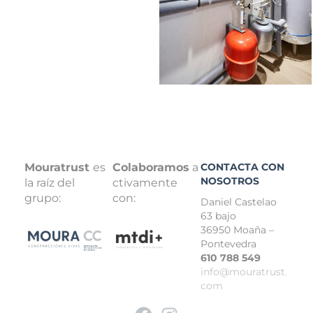
Mouratrust
es
Colaboramos
a
CONTACTA CON
NOSOTROS
la raíz del
ctivamente
grupo:
con:
Daniel Castelao
63 bajo
36950 Moaña –
Pontevedra
610 788 549
info@mouratrust.
com