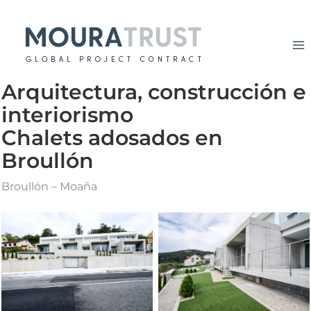
Ir
al
contenido
Arquitectura, construcción e
interiorismo
Chalets adosados en
Broullón
Broullón – Moaña